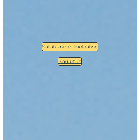
Satakunnan Biolaakso
Koulutus