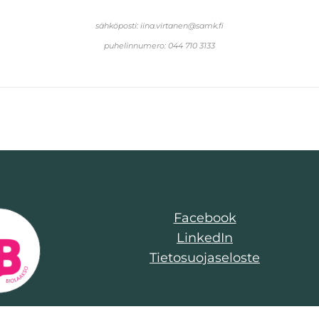
sähköposti: iina.virtanen@samk.fi
puhelinnumero: 044 710 3133
Facebook
LinkedIn
Tietosuojaseloste