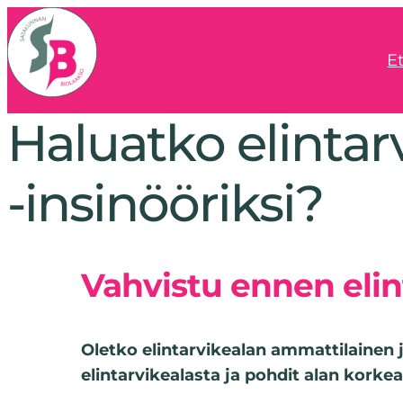
E
Haluatko elintar
-insinööriksi?
Vahvistu ennen eli
Oletko elintarvikealan ammattilainen 
elintarvikealasta ja pohdit alan korke