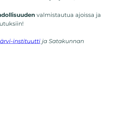
hdollisuuden
valmistautua ajoissa ja
tuksiin!
rvi-instituutti
ja Satakunnan