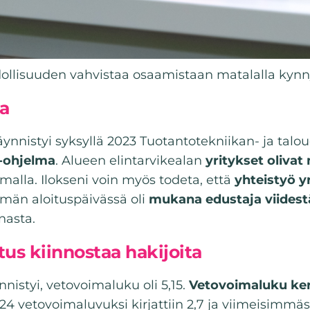
dollisuuden vahvistaa osaamistaan matalalla kyn
sa
ynnistyi syksyllä 2023 Tuotantotekniikan- ja talo
o-ohjelma
. Alueen elintarvikealan
yritykset oliva
lla. Ilokseni voin myös todeta, että
yhteistyö y
män aloituspäivässä oli
mukana edustaja viidest
nasta.
us kiinnostaa hakijoita
istyi, vetovoimaluku oli 5,15.
Vetovoimaluku ke
4 vetovoimaluvuksi kirjattiin 2,7 ja viimeisimmäs