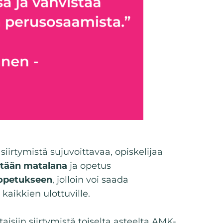
 siirtymistä sujuvoittavaa, opiskelijaa
etään matalana
ja opetus
iopetukseen
, jolloin voi saada
aikkien ulottuville.
taisiin siirtymistä toiselta asteelta AMK-