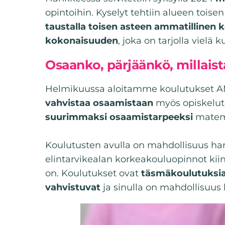
opintoihin. Kyselyt tehtiin alueen toisen
taustalla toisen asteen ammatillinen 
kokonaisuuden
, joka on tarjolla viel
Osaanko, pärjäänkö, millaist
Helmikuussa aloitamme koulutukset AM
vahvistaa osaamistaan
myös opiskelute
suurimmaksi osaamistarpeeksi
matema
Koulutusten avulla on mahdollisuus h
elintarvikealan korkeakouluopinnot kiin
on. Koulutukset ovat
täsmäkoulutuksi
vahvistuvat
ja sinulla on mahdollisuus