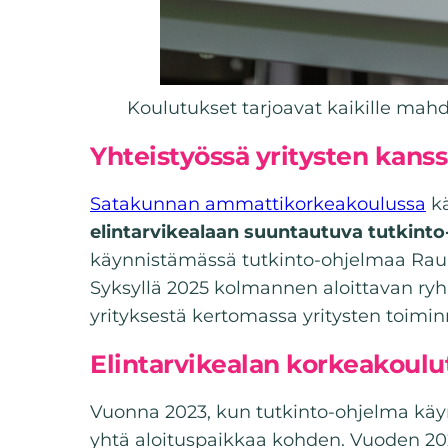
Koulutukset tarjoavat kaikille mah
Yhteistyössä yritysten kans
Satakunnan ammattikorkeakoulussa
kä
elintarvikealaan suuntautuva tutkint
käynnistämässä tutkinto-ohjelmaa Rauma
Syksyllä 2025 kolmannen aloittavan ryh
yrityksestä kertomassa yritysten toimin
Elintarvikealan korkeakoulut
Vuonna 2023, kun tutkinto-ohjelma käynn
yhtä aloituspaikkaa kohden. Vuoden 202