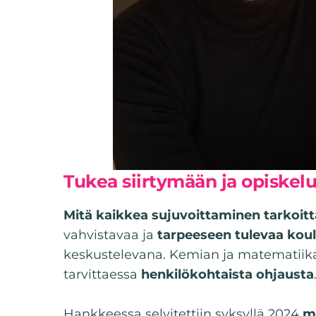
Tukea siirtymään ja opiskel
Mitä kaikkea sujuvoittaminen tarkoit
vahvistavaa ja
tarpeeseen tulevaa kou
keskustelevana. Kemian ja matematiik
tarvittaessa
henkilökohtaista ohjausta
Hankkeessa selvitettiin syksyllä 2024
mi