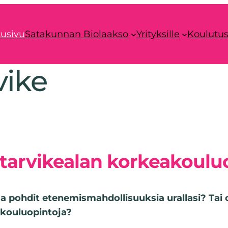
tusivu
Satakunnan Biolaakso
Yrityksille
Koulutu
vike
ntarvikealan korkeakoulu
ja pohdit etenemismahdollisuuksia urallasi? Tai 
akouluopintoja?