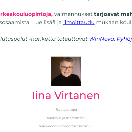
orkeakouluopintoja,
valmennukset
tarjoavat ma
osaamista. Lue lisää ja
ilmoittaudu
mukaan koulu
ulutuspolut -hanketta toteuttavat
WinNova
,
Pyhäjä
Iina Virtanen
Tuntiopettaja
Tekniikka ja merenkulku
Satakunnan ammattikorkeakoulu