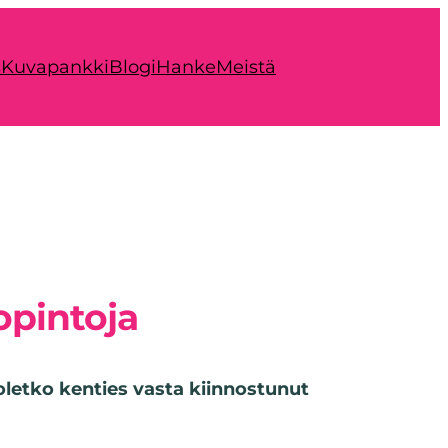
s
Kuvapankki
Blogi
Hanke
Meistä
opintoja
oletko kenties vasta kiinnostunut