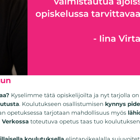
uun
taa?
Kyselimme tätä opiskelijoilta ja nyt tarjolla on
lutusta
. Koulutukseen osallistumisen
kynnys pid
an opetuksessa tarjotaan mahdollisuus myös
läh
.
Verkossa
toteutuva opetus taas tuo koulutuksen k
llaisella koulutuksella
elintarvikealalla sujuvoitet