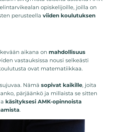
intarvikealan opiskelijoille, joilla on
sten perusteella
viiden koulutuksen
 kevään aikana on
mahdollisuus
yiden vastauksissa nousi selkeästi
koulutusta ovat matematiikkaa.
si sujuvaa. Nämä
sopivat kaikille
, joita
nko, pärjäänkö ja millaista se sitten
la
käsityksesi AMK-opinnoista
aamista
.