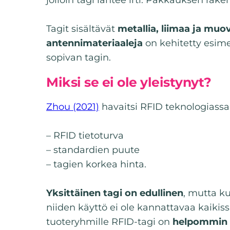
Tagit sisältävät
metallia, liimaa ja muo
antennimateriaaleja
on kehitetty esim
sopivan tagin.
Miksi se ei ole yleistynyt?
Zhou (2021)
havaitsi RFID teknologiass
– RFID tietoturva
– standardien puute
– tagien korkea hinta.
Yksittäinen tagi on edullinen
, mutta k
niiden käyttö ei ole kannattavaa kaiki
tuoteryhmille RFID-tagi on
helpommin 