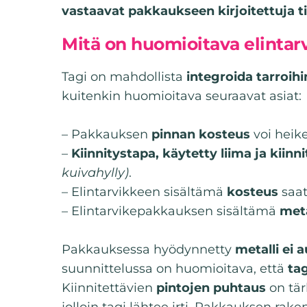
vastaavat pakkaukseen kirjoitettuja t
Mitä on huomioitava elinta
Tagi on mahdollista
integroida tarroih
kuitenkin huomioitava seuraavat asiat:
– Pakkauksen
pinnan kosteus
voi heike
–
Kiinnitystapa, käytetty liima ja kiinn
kuivahylly)
.
– Elintarvikkeen sisältämä
kosteus
saat
– Elintarvikepakkauksen sisältämä
meta
Pakkauksessa hyödynnetty
metalli ei 
suunnittelussa on huomioitava, että
tag
Kiinnitettävien
pintojen puhtaus
on tär
jolloin tagi lähtee irti. Pakkauksen ra