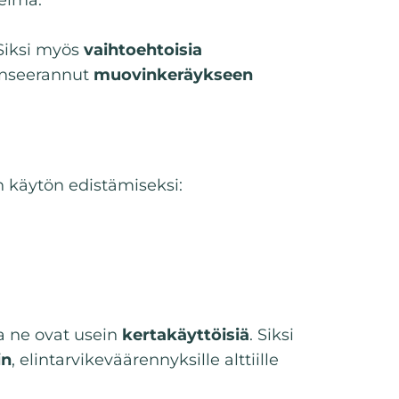
 Siksi myös
vaihtoehtoisia
anseerannut
muovinkeräykseen
n käytön edistämiseksi:
a ne ovat usein
kertakäyttöisiä
. Siksi
in
, elintarvikeväärennyksille alttiille