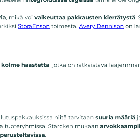
via
, mikä voi
vaikeuttaa pakkausten kierrätystä
.
erkiksi
StoraEnson
toimesta.
Avery Dennison
on l
a
kolme haastetta
, jotka on ratkaistava laajemma
ulutuspakkauksissa niitä tarvitaan
suuria määriä
j
ssa tuoteryhmissä. Starcken mukaan
arvokkaampi
perusteltavissa
.