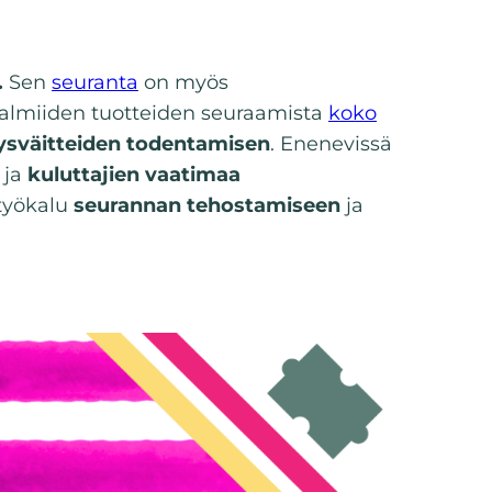
.
Sen
seuranta
on myös
 valmiiden tuotteiden seuraamista
koko
ysväitteiden todentamisen
. Enenevissä
ja
kuluttajien vaatimaa
työkalu
seurannan tehostamiseen
ja