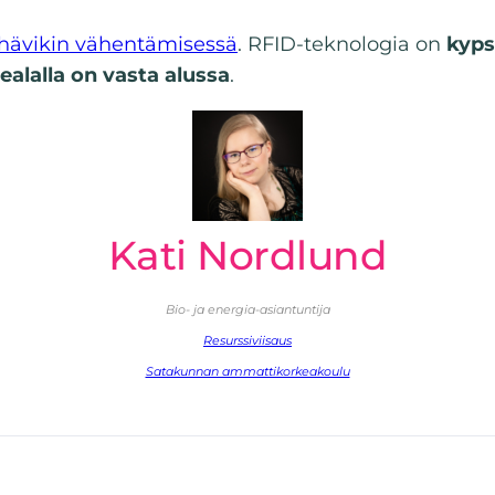
hävikin vähentämisessä
. RFID-teknologia on
kyps
kealalla on vasta alussa
.
Kati Nordlund
Bio- ja energia-asiantuntija
Resurssiviisaus
Satakunnan ammattikorkeakoulu