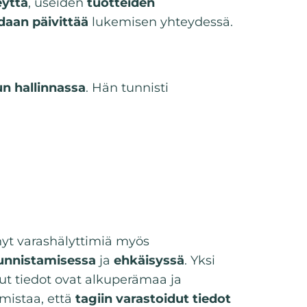
eyttä
, useiden
tuotteiden
idaan päivittää
lukemisen yhteydessä.
n hallinnassa
. Hän tunnisti
yt varashälyttimiä myös
tunnistamisessa
ja
ehkäisyssä
. Yksi
ut tiedot ovat alkuperämaa ja
mistaa, että
tagiin varastoidut tiedot