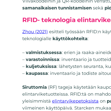
Viivakoodeihin ja QR-koodeihin verrat
samanaikaisen tunnistamisen
sekä
pi
RFID- teknologia elintarvike
Zhou (2021)
esitteli työssään RFID:n käy
teknologialle
käyttökohteita
:
–
valmistuksessa
: erien ja raaka-ainei
–
varastoinnissa
: inventaario ja tuotte
–
kuljetuksissa
: lähetysten seuranta, k
–
kaupassa
: inventaario ja todiste aitou
Siruttomia
(RF) tageja käytetään kaup
elintarviketuotteissa. RFID:tä on mahd
yleisimmistä
elintarvikepetoksista
on
p
viimeinen käyttöpäivä. Starcken mukaa