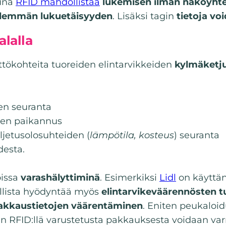
tuna
RFID mahdollistaa
lukemisen ilman näköyht
demmän lukuetäisyyden
. Lisäksi tagin
tietoja vo
alalla
ttökohteita tuoreiden elintarvikkeiden
kylmäketju
den seuranta
iden paikannus
uljetusolosuhteiden (
lämpötila, kosteus
) seuranta
desta.
oissa
varashälyttiminä
. Esimerkiksi
Lidl
on käyttän
ollista hyödyntää myös
elintarvikeväärennösten 
akkaustietojen väärentäminen
. Eniten peukaloid
n RFID:llä varustetusta pakkauksesta voidaan var