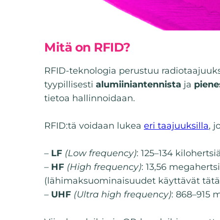
Mitä on RFID?
RFID-teknologia perustuu radiotaajuuks
tyypillisesti
alumiiniantennista
ja
piene
tietoa hallinnoidaan.
RFID:tä voidaan lukea
eri taajuuksilla
, j
–
LF
(Low frequency)
: 125–134 kilohertsi
–
HF
(High frequency)
: 13,56 megaherts
(lähimaksuominaisuudet käyttävät tätä
–
UHF
(Ultra high frequency)
: 868–915 