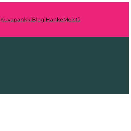
s
Kuvapankki
Blogi
Hanke
Meistä