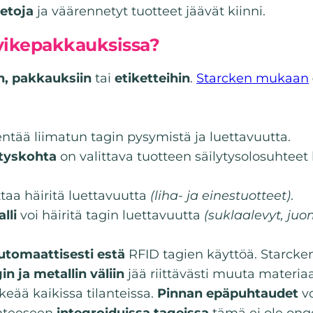
ietoja
ja väärennetyt tuotteet jäävät kiinni.
rvikepakkauksissa?
in, pakkauksiin
tai
etiketteihin
.
Starcken mukaan
ntää liimatun tagin pysymistä ja luettavuutta.
ityskohta
on valittava tuotteen säilytysolosuhte
taa häiritä luettavuutta
(liha- ja einestuotteet)
.
lli
voi häiritä tagin luettavuutta
(suklaalevyt, juo
automaattisesti estä
RFID tagien käyttöä. Starck
in ja metallin väliin
jää riittävästi muuta materiaa
keää kaikissa tilanteissa.
Pinnan epäpuhtaudet
vo
kenteeseen
integroiduissa tageissa
tämä ei ole ong