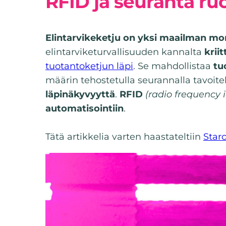
RFID ja seuranta ruo
Elintarvikeketju on yksi maailman mo
elintarviketurvallisuuden kannalta
kriit
tuotantoketjun läpi
. Se mahdollistaa
tu
määrin tehostetulla seurannalla tavoite
läpinäkyvyyttä
.
RFID
(radio frequency i
automatisointiin
.
Tätä artikkelia varten haastateltiin
Star