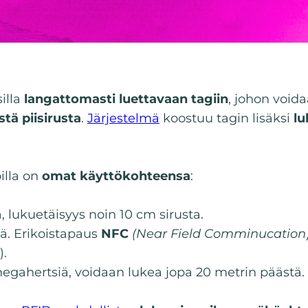
illa
langattomasti luettavaan tagiin
, johon voida
stä piisirusta
.
Järjestelmä
koostuu tagin lisäksi
lu
oilla on
omat käyttökohteensa
:
ä, lukuetäisyys noin 10 cm sirusta.
iä. Erikoistapaus
NFC
(Near Field Comminucation
).
megahertsiä, voidaan lukea jopa 20 metrin päästä.