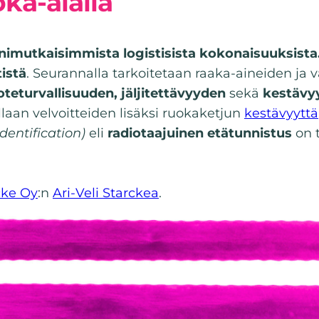
ka-alalla
nimutkaisimmista logistisista kokonaisuuksista
tistä
. Seurannalla tarkoitetaan raaka-aineiden ja
oteturvallisuuden, jäljitettävyyden
sekä
kestävy
llaan velvoitteiden lisäksi ruokaketjun
kestävyyttä
dentification)
eli
radiotaajuinen etätunnistus
on 
cke Oy
:n
Ari-Veli Starckea
.