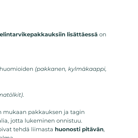
elintarvikepakkauksiin lisättäessä
on
et huomioiden
(pakkanen, kylmäkaappi,
matölkit)
.
en mukaan pakkauksen ja tagin
lia, jotta lukeminen onnistuu.
ivat tehdä liimasta
huonosti pitävän
,
elma.