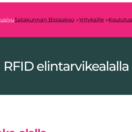
tusivu
Satakunnan Biolaakso
Yrityksille
Koulutu
RFID elintarvikealalla