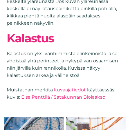
keskeltä yläreunasta. Jos kuvan yläreunassa
keskellä ei näy latauspainiketta pinkillä pohjalla,
klikkaa pientä nuolta alaspäin saadaksesi
painikkeen näkyviin.
Kalastus
Kalastus on yksi vanhimmista elinkeinoista ja se
yhdistää yhä perinteet ja nykypäivän osaamisen
niin järvillä kuin rannikolla. Kuvissa näkyy
kalastuksen arkea ja välineistöä.
Muistathan merkitä
kuvaajatiedot
käyttäessäsi
kuvia:
Elsa Penttilä / Satakunnan Biolaakso