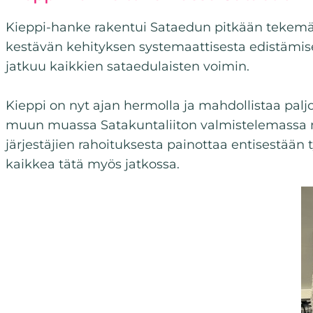
Kieppi-hanke rakentui Sataedun pitkään tekemälle
kestävän kehityksen systemaattisesta edistämise
jatkuu kaikkien sataedulaisten voimin.
Kieppi on nyt ajan hermolla ja mahdollistaa palj
muun muassa Satakuntaliiton valmistelemassa ma
järjestäjien rahoituksesta painottaa entisestään
kaikkea tätä myös jatkossa.