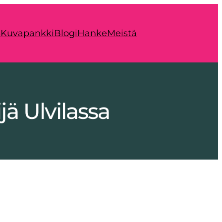
s
Kuvapankki
Blogi
Hanke
Meistä
jä Ulvilassa