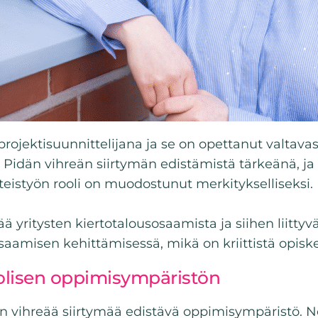
rojektisuunnittelijana ja se on opettanut valtavas
. Pidän vihreän siirtymän edistämistä tärkeänä, j
teistyön rooli on muodostunut merkitykselliseksi.
 yritysten kiertotalousosaamista ja siihen liitty
saamisen kehittämisessä, mikä on kriittistä opisk
uolisen oppimisympäristön
n vihreää siirtymää edistävä oppimisympäristö. Noi