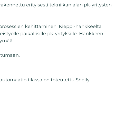
rakennettu erityisesti tekniikan alan pk-yritysten
ysprosessien kehittäminen. Kieppi-hankkeelta
yölle paikallisille pk-yrityksille. Hankkeen
rtymää.
ustumaan.
 automaatio tilassa on toteutettu Shelly-