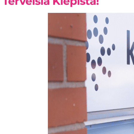
Terveisiä Kiepistä!