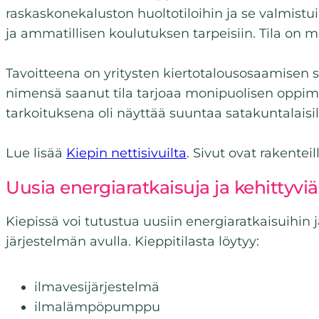
raskaskonekaluston huoltotiloihin ja se valmistui 
ja ammatillisen koulutuksen tarpeisiin. Tila on
Tavoitteena on yritysten kiertotalousosaamisen s
nimensä saanut tila tarjoaa monipuolisen oppimi
tarkoituksena oli näyttää suuntaa satakuntalaisill
Lue lisää
Kiepin nettisivuilta
. Sivut ovat rakentei
Uusia energiaratkaisuja ja kehittyvi
Kiepissä voi tutustua uusiin energiaratkaisuihin 
järjestelmän avulla. Kieppitilasta löytyy:
ilmavesijärjestelmä
ilmalämpöpumppu