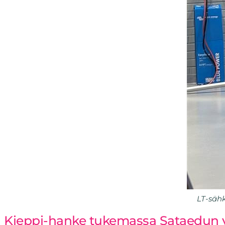
LT-sähk
Kieppi-hanke tukemassa Sataedun v