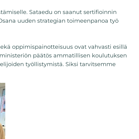
tämiselle. Sataedu on saanut sertifioinnin
ä. Osana uuden strategian toimeenpanoa työ
sekä oppimispainotteisuus ovat vahvasti esillä
iministeriön päätös ammatillisen koulutuksen
lijoiden työllistymistä. Siksi tarvitsemme