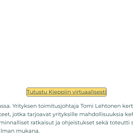
Tutustu Kieppiin virtuaalisesti
nssa. Yrityksen toimitusjohtaja Tomi Lehtonen kert
teet, jotka tarjoavat yrityksille mahdollisuuksia k
toiminnalliset ratkaisut ja ohjeistukset sekä toteu
ailman mukana.