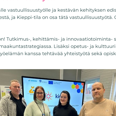
 vastuullisuustyölle ja kestävän kehityksen edis
stä, ja Kieppi-tila on osa tätä vastuullisuustyöt
on! Tutkimus-, kehittämis- ja innovaatiotoiminta- 
akuntastrategiassa. Lisäksi opetus- ja kulttuur
 työelämän kanssa tehtävää yhteistyötä sekä opiske