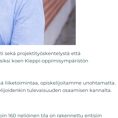
ti sekä projektityöskentelystä että
a siksi koen Kieppi-oppimisympäristön
vää liiketoimintaa, opiskelijoitamme unohtamatta.
elijoidenkin tulevaisuuden osaamisen kannalta.
n 160 neliöinen tila on rakennettu entisiin