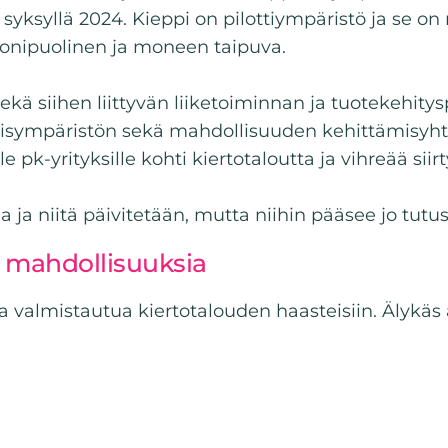
syksyllä 2024. Kieppi on pilottiympäristö ja se on 
 monipuolinen ja moneen taipuva.
ekä siihen liittyvän liiketoiminnan ja tuotekehit
sympäristön sekä mahdollisuuden kehittämisyhteist
e pk-yrityksille kohti kiertotaloutta ja vihreää sii
lla ja niitä päivitetään, mutta niihin pääsee jo tut
ä mahdollisuuksia
ja valmistautua kiertotalouden haasteisiin. Älykäs