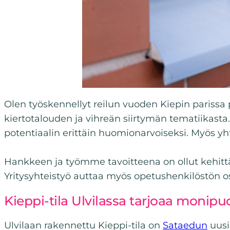
Olen työskennellyt reilun vuoden Kiepin parissa p
kiertotalouden ja vihreän siirtymän tematiikasta
potentiaalin erittäin huomionarvoiseksi. Myös yh
Hankkeen ja työmme tavoitteena on ollut kehittää
Yritysyhteistyö auttaa myös opetushenkilöstön o
Kieppi-tila Ulvilassa tarjoaa monip
Ulvilaan rakennettu Kieppi-tila on
Sataedun
uusi