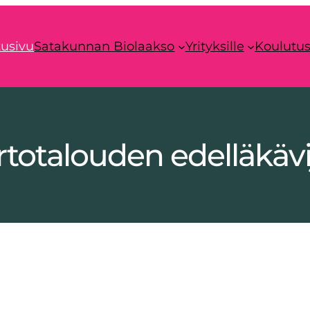
tusivu
Satakunnan Biolaakso
Yrityksille
Koulutu
rtotalouden edelläkävi