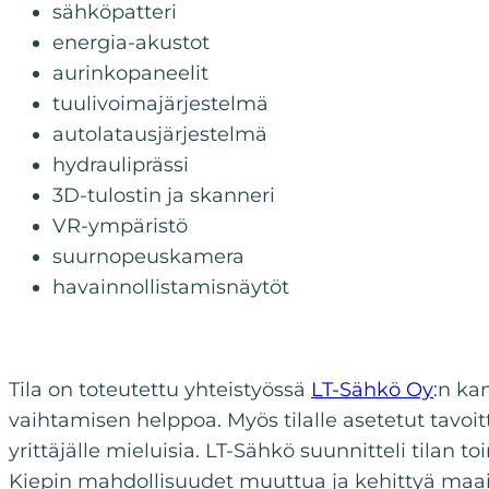
sähköpatteri
energia-akustot
aurinkopaneelit
tuulivoimajärjestelmä
autolatausjärjestelmä
hydrauliprässi
3D-tulostin ja skanneri
VR-ympäristö
suurnopeuskamera
havainnollistamisnäytöt
Tila on toteutettu yhteistyössä
LT-Sähkö Oy
:n ka
vaihtamisen helppoa. Myös tilalle asetetut tavoit
yrittäjälle mieluisia. LT-Sähkö suunnitteli tilan 
Kiepin mahdollisuudet muuttua ja kehittyä ma