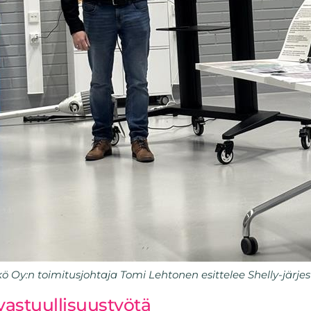
ö Oy:n toimitusjohtaja Tomi Lehtonen esittelee Shelly-järje
astuullisuustyötä